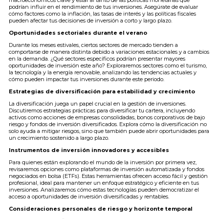
macroeconómicos clave y estar al tanto de las políticas monetarias que
podrían influir en el rendimiento de tus inversiones. Asegúrate de evaluar
cómo factores como la inflación, las tasas de interés y las políticas fiscales
pueden afectar tus decisiones de inversión a corto y largo plazo.
Oportunidades sectoriales durante el verano
Durante los meses estivales, ciertos sectores de mercado tienden a
comportarse de manera distinta debido a variaciones estacionales y a cambios
en la demanda. ¿Qué sectores específicos podrían presentar mayores
oportunidades de inversión este año? Exploraremos sectores como el turismo,
la tecnología y la energía renovable, analizando las tendencias actuales y
cómo pueden impactar tus inversiones durante este periodo.
Estrategias de diversificación para estabilidad y crecimiento
La diversificación juega un papel crucial en la gestión de inversiones.
Discutiremos estrategias prácticas para diversificar tu cartera, incluyendo
activos como acciones de empresas consolidadas, bonos corporativos de bajo
riesgo y fondos de inversión diversificados. Explora cómo la diversificación no
solo ayuda a mitigar riesgos, sino que también puede abrir oportunidades para
un crecimiento sostenido a largo plazo.
Instrumentos de inversión innovadores y accesibles
Para quienes están explorando el mundo de la inversión por primera vez,
revisaremos opciones como plataformas de inversión automatizada y fondos
negociados en bolsa (ETFs). Estas herramientas ofrecen acceso fácil y gestión
profesional, ideal para mantener un enfoque estratégico y eficiente en tus
inversiones. Analizaremos cómo estas tecnologías pueden democratizar el
acceso a oportunidades de inversión diversificadas y rentables.
Consideraciones personales de riesgo y horizonte temporal