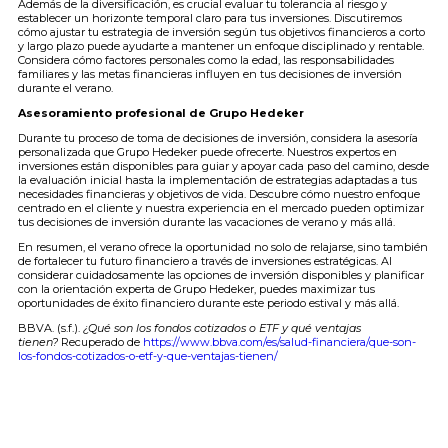
Además de la diversificación, es crucial evaluar tu tolerancia al riesgo y
establecer un horizonte temporal claro para tus inversiones. Discutiremos
cómo ajustar tu estrategia de inversión según tus objetivos financieros a corto
y largo plazo puede ayudarte a mantener un enfoque disciplinado y rentable.
Considera cómo factores personales como la edad, las responsabilidades
familiares y las metas financieras influyen en tus decisiones de inversión
durante el verano.
Asesoramiento profesional de Grupo Hedeker
Durante tu proceso de toma de decisiones de inversión, considera la asesoría
personalizada que Grupo Hedeker puede ofrecerte. Nuestros expertos en
inversiones están disponibles para guiar y apoyar cada paso del camino, desde
la evaluación inicial hasta la implementación de estrategias adaptadas a tus
necesidades financieras y objetivos de vida. Descubre cómo nuestro enfoque
centrado en el cliente y nuestra experiencia en el mercado pueden optimizar
tus decisiones de inversión durante las vacaciones de verano y más allá.
En resumen, el verano ofrece la oportunidad no solo de relajarse, sino también
de fortalecer tu futuro financiero a través de inversiones estratégicas. Al
considerar cuidadosamente las opciones de inversión disponibles y planificar
con la orientación experta de Grupo Hedeker, puedes maximizar tus
oportunidades de éxito financiero durante este periodo estival y más allá.
BBVA. (s.f.).
¿Qué son los fondos cotizados o ETF y qué ventajas
tienen?
Recuperado de
https://www.bbva.com/es/salud-financiera/que-son-
los-fondos-cotizados-o-etf-y-que-ventajas-tienen/