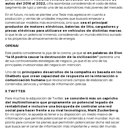
autos del 2016 al 2022,
cifra asombrosa considerando el costo de éstos
(segmento de lujo) y siendo una de las automotrices más jóvenes del mercado.
En el futuro, no solo se plantea una Tesla más agresiva en cuanto a
producción y ventas de unidades mayores que buscará empezar a
comercializar modelos más económicos, sino que,
sea el principal
productor de motores eléctricos, baterías de litio, cargadores y
piezas eléctricas para utilizarse en vehículos de distintas marcas
,
lo que le da un potencial inmenso, considerando un mundo eléctrico aunado
a los proyectos de almacenamiento de energía.
OPENAI
Está podría considerarse la joya de la corona, ya que
si en palabras de Elon
“la IA podría causar la destrucción de la civilización”
parecería una
de sus controversiales estrategias de negocio, ya que él es uno de los
principales inversionistas del negocio en mención.
Uno de los
principales desarrollos de la compañía es basada en los
Chatbots que crean capacidad de respuesta en la interacción o
comunicación humana
que revolucionará campos de elaboración de
contenidos, servicios y síntesis de información precisa.
X TWITTER
Para muchos la adquisición de Twitter,
se consideró más un capricho
del multimillonario que propiamente un potencial legado de
rentabilidad e inclusive una búsqueda de controlar una red
social para hacer frente a su rival tecnológico, Mark Zuckerberg
.
En mi opinión, la apuesta es tener a su disposición un medio masivo de
información que permite potencializar el contenido a nivel mundial. Aún es
pronto para conocer los planes que permitirán potencializar dicha red social
que busca ser el canal de información más importante y veraz del mundo.