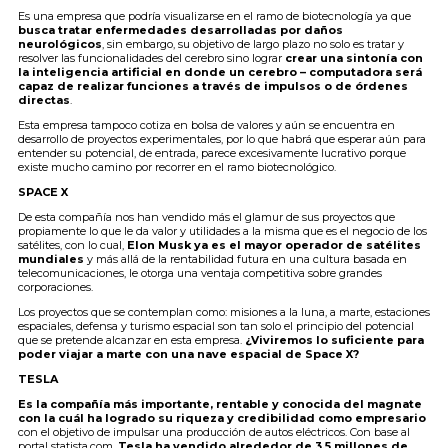
Es una empresa que podría visualizarse en el ramo de biotecnología ya que
busca tratar enfermedades desarrolladas por daños
neurológicos
, sin embargo, su objetivo de largo plazo no solo es tratar y
resolver las funcionalidades del cerebro sino lograr
crear una sintonía con
la inteligencia artificial en donde un cerebro – computadora será
capaz de realizar funciones a través de impulsos o de órdenes
directas
.
Esta empresa tampoco cotiza en bolsa de valores y aún se encuentra en
desarrollo de proyectos experimentales, por lo que habrá que esperar aún para
entender su potencial, de entrada, parece excesivamente lucrativo porque
existe mucho camino por recorrer en el ramo biotecnológico.
SPACE X
De esta compañía nos han vendido más el glamur de sus proyectos que
propiamente lo que le da valor y utilidades a la misma que es el negocio de los
satélites, con lo cual,
Elon Musk ya es el mayor operador de satélites
mundiales
y más allá de la rentabilidad futura en una cultura basada en
telecomunicaciones, le otorga una ventaja competitiva sobre grandes
corporaciones.
Los proyectos que se contemplan como: misiones a la luna, a marte, estaciones
espaciales, defensa y turismo espacial son tan solo el principio del potencial
que se pretende alcanzar en esta empresa.
¿Viviremos lo suficiente para
poder viajar a marte con una nave espacial de Space X?
TESLA
Es la compañía más importante, rentable y conocida del magnate
con la cuál ha logrado su riqueza y credibilidad como empresario
con el objetivo de impulsar una producción de autos eléctricos. Con base al
portal statista.com,
Tesla ha vendido alrededor de 3.5 millones de